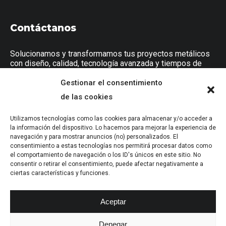
Contáctanos
Solucionamos y transformamos tus proyectos metálicos
con diseño, calidad, tecnología avanzada y tiempos de
entrega puntuales.
Gestionar el consentimiento
de las cookies
Calle los majuelos, 39, polígono agroindustrial Balazote
metalferia@hotmail.com
Utilizamos tecnologías como las cookies para almacenar y/o acceder a
la información del dispositivo. Lo hacemos para mejorar la experiencia de
637 865 711
navegación y para mostrar anuncios (no) personalizados. El
consentimiento a estas tecnologías nos permitirá procesar datos como
el comportamiento de navegación o los ID's únicos en este sitio. No
consentir o retirar el consentimiento, puede afectar negativamente a
ciertas características y funciones.
© 2024 Metal Feria 53 © Copyright
Política de cookies
Aceptar
Política de privacidad
Denegar